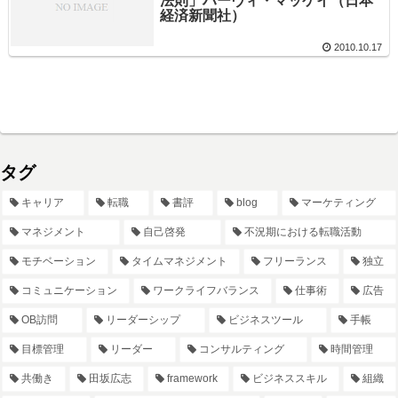
法則」ハーヴィ・マッケイ（日本
経済新聞社）
2010.10.17
タグ
キャリア
転職
書評
blog
マーケティング
マネジメント
自己啓発
不況期における転職活動
モチベーション
タイムマネジメント
フリーランス
独立
コミュニケーション
ワークライフバランス
仕事術
広告
OB訪問
リーダーシップ
ビジネスツール
手帳
目標管理
リーダー
コンサルティング
時間管理
共働き
田坂広志
framework
ビジネススキル
組織