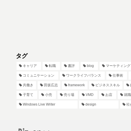
タグ
キャリア
転職
書評
blog
マーケティング
コミュニケーション
ワークライフバランス
仕事術
共働き
田坂広志
framework
ビジネススキル
子育て
小売
売り場
VMD
お店
就職
Windows Live Writer
design
社