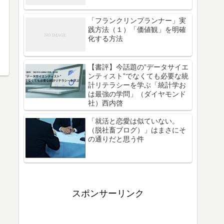
「フランクリンプランナー」実
践方法（１）「価値観」を明確
化する方法
【書評】今話題の”データサイエ
ンティスト”でなくても必要な統
計リテラシーを学ぶ「統計学お
は最強の学問」（ダイヤモンド
社）西内啓
「就活と恋愛は似ていない。
（脱社畜ブログ）」はまさにそ
の通りだと思う件
スポンサーリンク