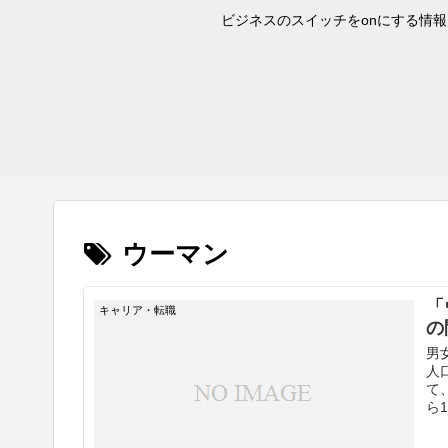
ビジネスのスイッチをonにする情報を
ウーマン
「
キャリア・転職
の
男
人
て
ら