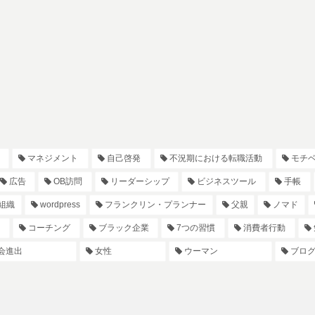
マネジメント
自己啓発
不況期における転職活動
モチ
広告
OB訪問
リーダーシップ
ビジネスツール
手帳
組織
wordpress
フランクリン・プランナー
父親
ノマド
コーチング
ブラック企業
7つの習慣
消費者行動
会進出
女性
ウーマン
ブロ