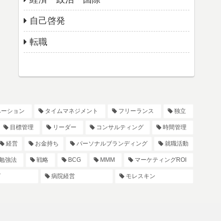
自己啓発
転職
ベーション
タイムマネジメント
フリーランス
独立
目標管理
リーダー
コンサルティング
時間管理
経営
お金持ち
パーソナルブランディング
就職活動
勉強法
戦略
BCG
MMM
マーケティングROI
グ
病院経営
モレスキン