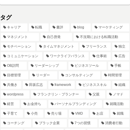
タグ
キャリア
転職
書評
blog
マーケティング
マネジメント
自己啓発
不況期における転職活動
モチベーション
タイムマネジメント
フリーランス
独立
コミュニケーション
ワークライフバランス
仕事術
広告
OB訪問
リーダーシップ
ビジネスツール
手帳
目標管理
リーダー
コンサルティング
時間管理
共働き
田坂広志
framework
ビジネススキル
組織
wordpress
フランクリン・プランナー
父親
ノマド
経営
お金持ち
パーソナルブランディング
就職活動
子育て
小売
売り場
VMD
お店
就職
コーチング
ブラック企業
7つの習慣
消費者行動