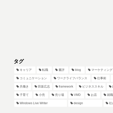
タグ
キャリア
転職
書評
blog
マーケティング
コミュニケーション
ワークライフバランス
仕事術
共働き
田坂広志
framework
ビジネススキル
子育て
小売
売り場
VMD
お店
就職
Windows Live Writer
design
社