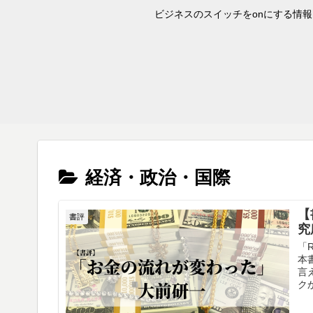
ビジネスのスイッチをonにする情報を
経済・政治・国際
【
書評
究
「
本
言
ク