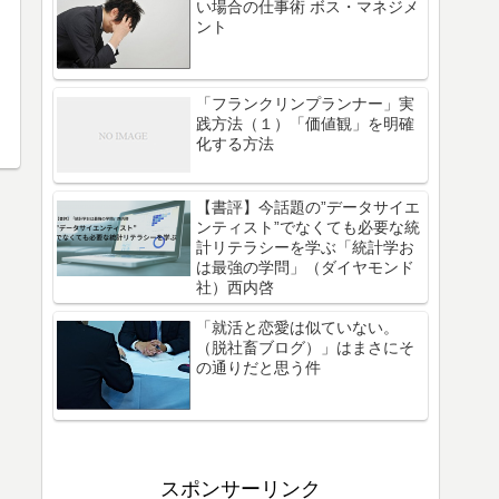
い場合の仕事術 ボス・マネジメ
ント
「フランクリンプランナー」実
践方法（１）「価値観」を明確
化する方法
【書評】今話題の”データサイエ
ンティスト”でなくても必要な統
計リテラシーを学ぶ「統計学お
は最強の学問」（ダイヤモンド
社）西内啓
「就活と恋愛は似ていない。
（脱社畜ブログ）」はまさにそ
の通りだと思う件
スポンサーリンク