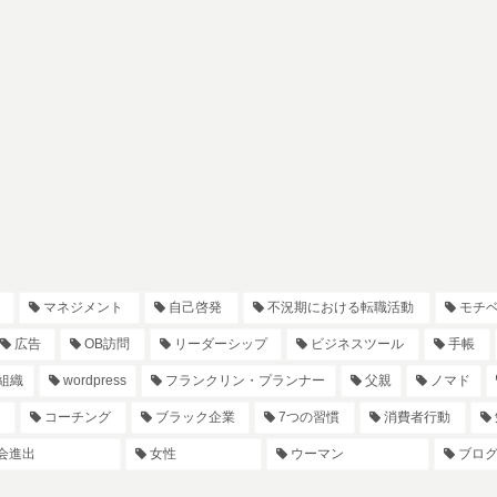
マネジメント
自己啓発
不況期における転職活動
モチ
広告
OB訪問
リーダーシップ
ビジネスツール
手帳
組織
wordpress
フランクリン・プランナー
父親
ノマド
コーチング
ブラック企業
7つの習慣
消費者行動
会進出
女性
ウーマン
ブロ