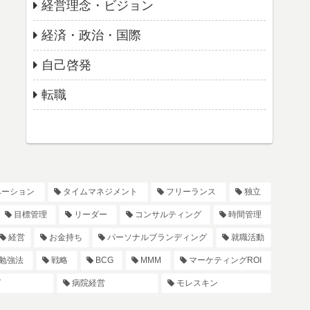
経営理念・ビジョン
経済・政治・国際
自己啓発
転職
ベーション
タイムマネジメント
フリーランス
独立
目標管理
リーダー
コンサルティング
時間管理
経営
お金持ち
パーソナルブランディング
就職活動
勉強法
戦略
BCG
MMM
マーケティングROI
グ
病院経営
モレスキン