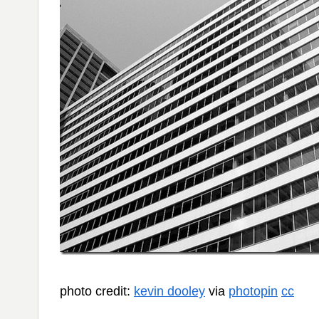
photo credit:
kevin dooley
via
photopin
cc