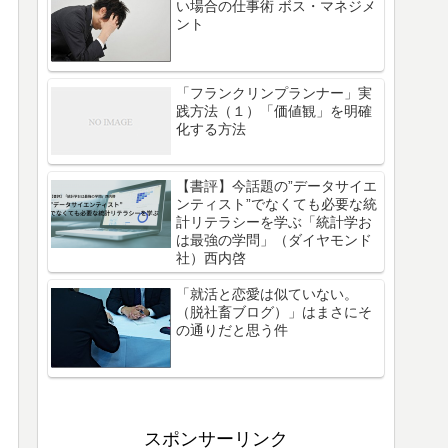
い場合の仕事術 ボス・マネジメ
ント
「フランクリンプランナー」実
践方法（１）「価値観」を明確
化する方法
【書評】今話題の”データサイエ
ンティスト”でなくても必要な統
計リテラシーを学ぶ「統計学お
は最強の学問」（ダイヤモンド
社）西内啓
「就活と恋愛は似ていない。
（脱社畜ブログ）」はまさにそ
の通りだと思う件
スポンサーリンク