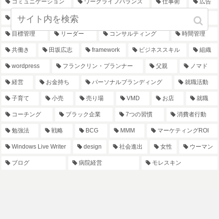
コミュニケーション
ワークライフバランス
仕事術
広告
OB訪問
リーダーシップ
ビジネスツール
手帳
目標管理
リーダー
コンサルティング
時間管理
共働き
田坂広志
framework
ビジネススキル
組織
wordpress
フランクリン・プランナー
父親
ノマド
経営
お金持ち
パーソナルブランディング
就職活動
子育て
小売
売り場
VMD
お店
就職
コーチング
ブラック企業
7つの習慣
消費者行動
勉強法
戦略
BCG
MMM
マーケティングROI
Windows Live Writer
design
社会進出
女性
ウーマン
ブログ
病院経営
モレスキン