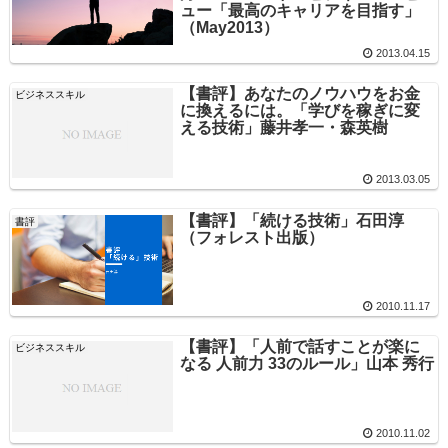
ュー「最高のキャリアを目指す」
（May2013）
2013.04.15
【書評】あなたのノウハウをお金
ビジネススキル
に換えるには。「学びを稼ぎに変
える技術」藤井孝一・森英樹
2013.03.05
【書評】「続ける技術」石田淳
書評
（フォレスト出版）
2010.11.17
【書評】「人前で話すことが楽に
ビジネススキル
なる 人前力 33のルール」山本 秀行
2010.11.02