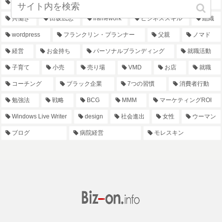
目標管理
リーダー
コンサルティング
時間管理
共働き
田坂広志
framework
ビジネススキル
組織
wordpress
フランクリン・プランナー
父親
ノマド
経営
お金持ち
パーソナルブランディング
就職活動
子育て
小売
売り場
VMD
お店
就職
コーチング
ブラック企業
7つの習慣
消費者行動
勉強法
戦略
BCG
MMM
マーケティングROI
Windows Live Writer
design
社会進出
女性
ウーマン
ブログ
病院経営
モレスキン