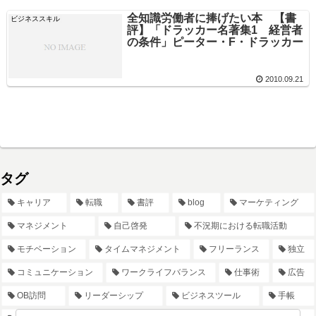
全知識労働者に捧げたい本 【書
ビジネススキル
評】「ドラッカー名著集1 経営者
の条件」ピーター・F・ドラッカー
2010.09.21
タグ
キャリア
転職
書評
blog
マーケティング
マネジメント
自己啓発
不況期における転職活動
モチベーション
タイムマネジメント
フリーランス
独立
コミュニケーション
ワークライフバランス
仕事術
広告
OB訪問
リーダーシップ
ビジネスツール
手帳