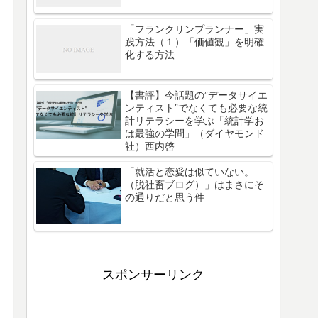
「フランクリンプランナー」実
践方法（１）「価値観」を明確
化する方法
【書評】今話題の”データサイエ
ンティスト”でなくても必要な統
計リテラシーを学ぶ「統計学お
は最強の学問」（ダイヤモンド
社）西内啓
「就活と恋愛は似ていない。
（脱社畜ブログ）」はまさにそ
の通りだと思う件
スポンサーリンク